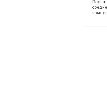
Поршн
средн
компре