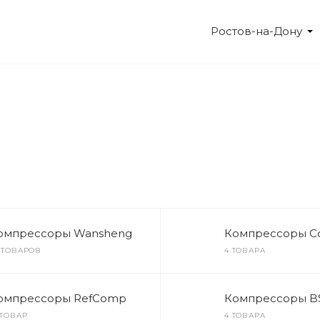
Ростов-на-Дону
ИНГ
КАТАЛОГИ
НОВОСТИ
СЕРТИФИКАТЫ
омпрессоры Wansheng
Компрессоры C
 ТОВАРОВ
4 ТОВАРА
омпрессоры RefComp
Компрессоры B
 ТОВАР
4 ТОВАРА