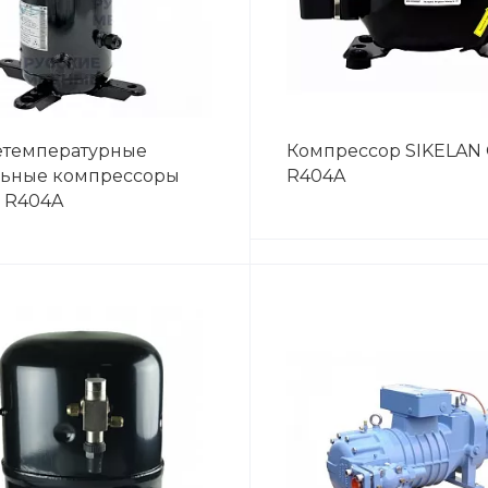
етемпературные
Компрессор SIKELAN
ьные компрессоры
R404A
 R404A