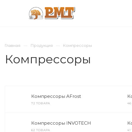
КОМПАНИЯ
ПРОДУКЦИЯ
ИНЖИНИР
Главная
Продукция
Компрессоры
Компрессоры
Компрессоры AFrost
К
72 ТОВАРА
46
Компрессоры INVOTECH
К
62 ТОВАРА
41