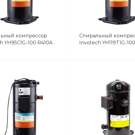
льный компрессор
Спиральный компре
ch YH95C1G-100 R410A
Invotech YH119T1G-10