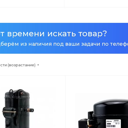
т времени искать товар?
берём из наличия
под ваши задачи
по телеф
сти (возрастание)