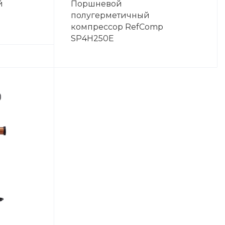
й
Поршневой
полугерметичный
компрессор RefComp
SP4H250E