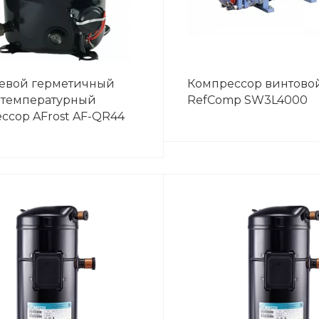
евой герметичный
Компрессор винтово
етемпературный
RefComp SW3L4000
ссор AFrost AF-QR44