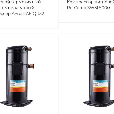
евой герметичный
Компрессор винтово
етемпературный
RefComp SW3L5000
ссор AFrost AF-QR52