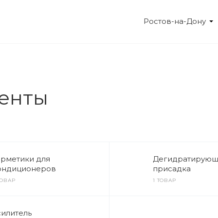
Ростов-на-Дону
ИНГ
КАТАЛОГИ
НОВОСТИ
СЕРТИФИКАТЫ
енты
ерметики для
Дегидратирующ
ондиционеров
присадка
ТОВАР
1 ТОВАР
силитель