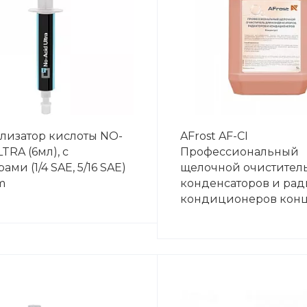
лизатор кислоты NO-
AFrost AF-CI
TRA (6мл), с
Профессиональный
ами (1/4 SAE, 5/16 SAE)
щелочной очистител
m
конденсаторов и рад
кондиционеров конц