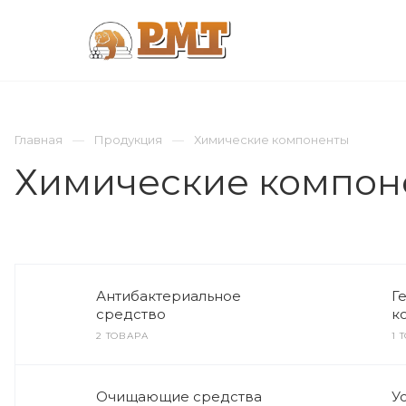
КОМПАНИЯ
ПРОДУКЦИЯ
ИНЖИНИР
Главная
Продукция
Химические компоненты
Химические компон
Антибактериальное
Г
средство
к
2 ТОВАРА
1 
Очищающие средства
У