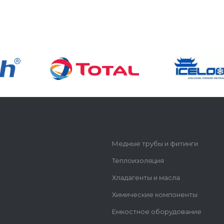
Медные трубы и фитинги
Теплоизоляция
Хладагенты и масла
Химические компоненты
Емкостное оборудование